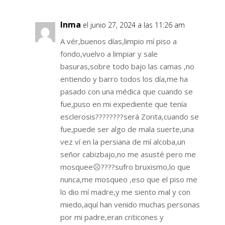
Inma
el junio 27, 2024 a las 11:26 am
A vér,buenos días,limpio mí piso a
fondo,vuelvo a limpiar y sale
basuras,sobre todo bajo las camas ,no
entiendo y barro todos los día,me ha
pasado con una médica que cuando se
fue,puso en mi expediente que tenía
esclerosis????????será Zorita,cuando se
fue,puede ser algo de mala suerte,una
vez ví en la persiana de mí alcoba,un
señor cabizbajo,no me asusté pero me
mosquee☹️????sufro bruxismo,lo que
nunca,me mosqueo ,eso que el piso me
lo dio mí madre,y me siento mal y con
miedo,aquí han venido muchas personas
por mi padre,eran criticones y